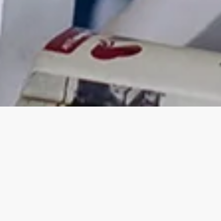
Pap Éva szegedi születésű, és erőteljesen Vajdasághoz
kötődő szerző, aki szenvedélyesen törekszik, hogy
megismerje és megértse az ott élő magyarok életét, múltját,
jelenét.
Missziójának tekinti, hogy e tapasztalásait regényein
keresztül megossza a magyarországi olvasókkal is.