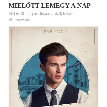
MIELŐTT LEMEGY A NAP
2021.04.05.
1 perc elolvasni
Szólj hozzá!
964 megtekintés