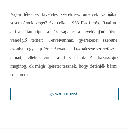
Vajon léteznek kivételes szerelmek, amelyek valójában
sosem érnek véget? Szabadka, 1933 Eszti erős, fiatal nő,
aki a hátán cipeli a házassága és a nevelőapjától átvett
vendéglő terheit. Terveivannak, gyerekeket szeretne,
azonban egy nap férje, Stevan vadászbalesete szertefosztja
álmait, ellehetetleníti a házaséletüket.A házasságuk
meginog, ők mégis ígéretet tesznek, hogy történjék bármi,
soha nem...
SZÓLJ HOZZÁ!