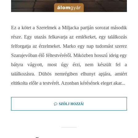
Ez a kötet a Szerelmek a Miljacka partján sorozat második
része. Egy utazás felkavarja az emlékeket, egy találkozás
felforgatja az érzelmeket. Marko egy nap tudomást szerez
Szarajevóban élő féltestvéréről. Miközben hosszú ideig egy
bátyra vágyott, most úgy érzi, nem készült fel a
találkozásra. Dühös nemrégiben elhunyt apjára, amiért
eltitkolta előle a testvérét. Azonban kérésének eleget akar...
SZÓLJ HOZZÁ!