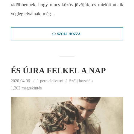
rádöbbennek, hogy nincs közös jövőjük, és mielőtt útjaik
végleg elválnak, még...
SZÓLJ HOZZÁ!
ÉS ÚJRA FELKEL A NAP
2020.04.06.
1 perc elolvasni
Szólj hozzá!
1,202 megtekintés