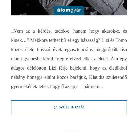
„Nem az a kérdés, tudok-e, hanem hogy akarok-e, és
kinek…” Mekkora terhet bír el egy házasság? Lizi és Tomo
közös élete hosszú évek egzisztenciális megpróbáltatása
után egyenesbe kerül. Végre élvezhetik az életet. Ám egy
átlagos délelőttön Lizi férje bejelenti, hogy az életükből
néhány hónapja eltűnt közös barátjuk, Klaudia születendő
gyermekének lehet, hogy ő az apja – bár nem...
SZÓLJ HOZZÁ!